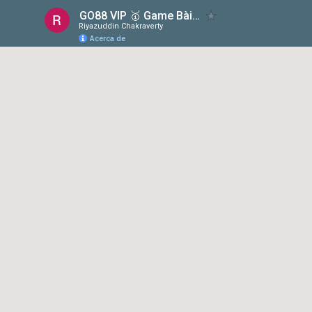
GO88 VIP 🥇 Game Bài Đổi Thưởng Số 1 | Đăng Ký Nhận 50K
Riyazuddin Chakraverty
Acerca de